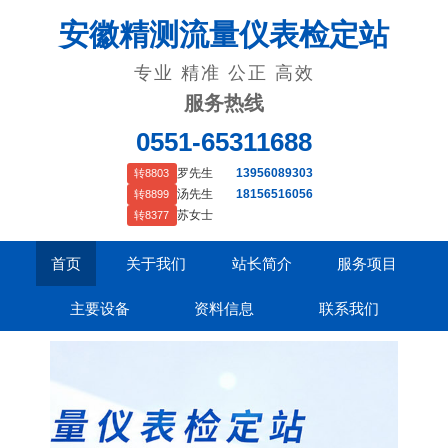
安徽精测流量仪表检定站
专业 精准 公正 高效
服务热线
0551-65311688
罗先生
13956089303
转8803
汤先生
18156516056
转8899
苏女士
转8377
首页
关于我们
站长简介
服务项目
主要设备
资料信息
联系我们