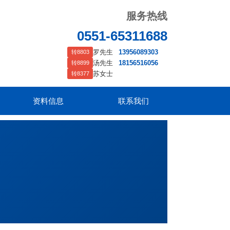
服务热线
0551-65311688
罗先生
13956089303
转8803
汤先生
18156516056
转8899
苏女士
转8377
资料信息
联系我们