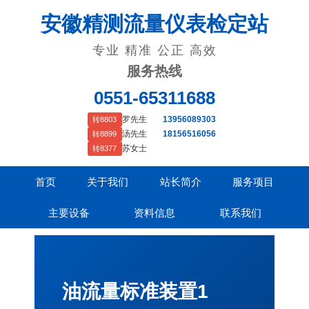
安徽精测流量仪表检定站
专业 精准 公正 高效
服务热线
0551-65311688
罗先生
13956089303
转8803
汤先生
18156516056
转8899
苏女士
转8377
首页
关于我们
站长简介
服务项目
主要设备
资料信息
联系我们
油流量标准装置1