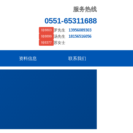
服务热线
0551-65311688
罗先生
13956089303
转8803
汤先生
18156516056
转8899
苏女士
转8377
资料信息
联系我们