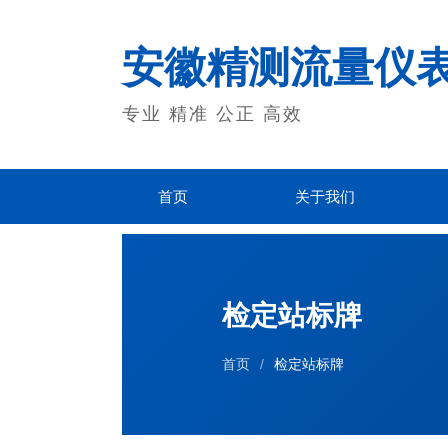
安徽精测流量仪
专业 精准 公正 高效
首页
关于我们
检定站标牌
首页
/
检定站标牌